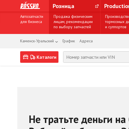
Розница
Producti
Автозапчасти
Продажа физическим
Производств
для бизнеса
лицам, рекомендации
тормозных д
по выбору запчастей
и суппортов
Каменск-Уральский
График
Адреса
Каталоги
Не тратьте деньги на 