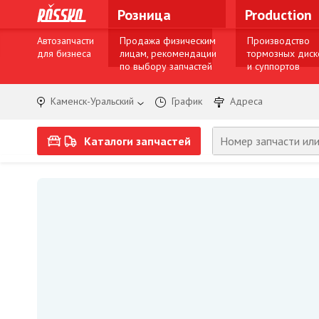
Розница
Production
Автозапчасти
Продажа физическим
Производство
для бизнеса
лицам, рекомендации
тормозных диск
по выбору запчастей
и суппортов
Каменск-Уральский
График
Адреса
Каталоги запчастей