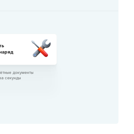
ь

-наряд
ётные документы

за секунды