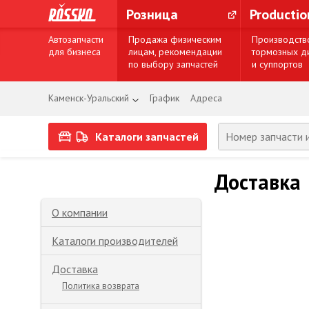
Розница
Producti
Автозапчасти
Продажа физическим
Производств
для бизнеса
лицам, рекомендации
тормозных д
по выбору запчастей
и суппортов
Каменск-Уральский
График
Адреса
Каталоги запчастей
Доставка
О компании
Каталоги производителей
Доставка
Политика возврата